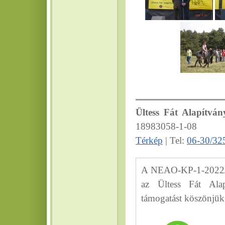
Ültess Fát Alapítván
18983058-1-08
Térkép
| Tel:
06-30/32
A NEAO-KP-1-2022/8-
az Ültess Fát Alap
támogatást köszönjük