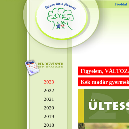
Főoldal
Figyelem, VÁLTOZÁS
Kék madár gyermek 
2023
2022
2021
2020
2019
2018