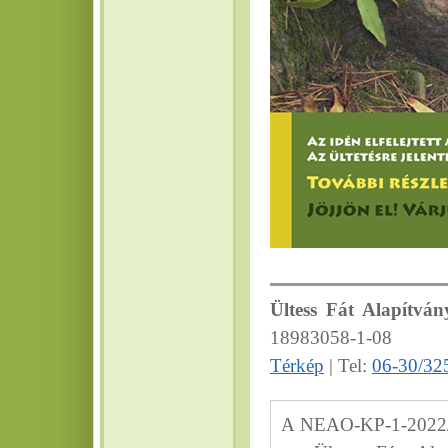
Ültess Fát Alapítván
18983058-1-08
Térkép
| Tel:
06-30/32
A NEAO-KP-1-2022/8-