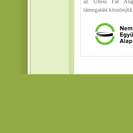
az Ültess Fát Alap
támogatást köszönjük