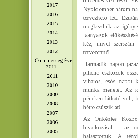
önkéntes vett részt! Els
2017
Nyolc ember három napo
2016
tervezhető lett. Ezutá
2015
megkezdték az igényes 
2014
faanyagok előkészítésé
2013
kéz, mivel szerszám 
2012
tervezettnél.
Önkéntesség Éve
Harmadik napon (azaz 
2011
pihenő eszközök össze
2011
viharos, esős napot k
2010
munka menetét. Az id
2009
péneken látható volt, 
2008
hétre csúszik át!
2007
Az Önkéntes Közpon
2006
hivatkozásal – az ü
2005
halasztottuk. A tén