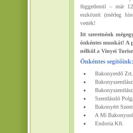
függetlenül – már 12
eszközeit (mérleg hin
vették!
Itt szeretnénk mége
önkéntes munkát! A p
nélkül a Vinyei Turis
Önkéntes segítőink
Bakonyerdő Zrt.
Bakonyszentlászl
Bakonyszentlászl
Szentlászló Polgá
Bakonyért Szent L
A Mi Bakonyunk 
Endoria Kft.