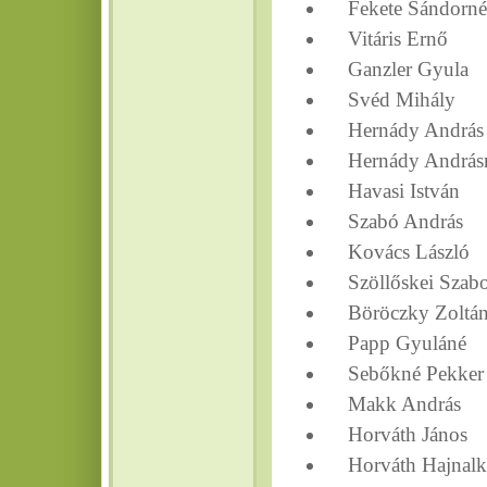
Fekete Sándorné
Vitáris Ernő
Ganzler Gyula
Svéd Mihály
Hernády András
Hernády András
Havasi István
Szabó András
Kovács László
Szöllőskei Szabo
Böröczky Zoltá
Papp Gyuláné
Sebőkné Pekker
Makk András
Horváth János
Horváth Hajnalk