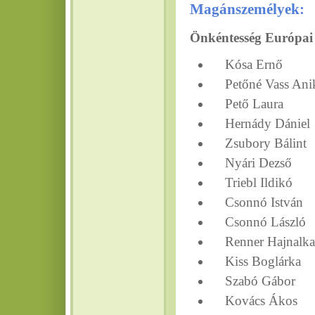
Magánszemélyek:
Önkéntesség Európai 
Kósa Ernő
Petőné Vass Ani
Pető Laura
Hernády Dániel
Zsubory Bálint
Nyári Dezső
Triebl Ildikó
Csonnó István
Csonnó László
Renner Hajnalka
Kiss Boglárka
Szabó Gábor
Kovács Ákos