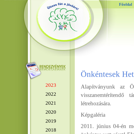
Főoldal
Önkéntesek Hete
2023
Alapítványunk az Ö
2022
visszanemtérítendő 
2021
létrehozására.
2020
Képgaléria
2019
2011. június 04-én m
2018