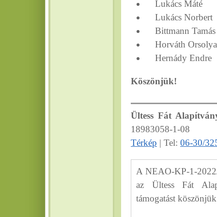
Lukács Máté
Lukács Norbert
Bittmann Tamás
Horváth Orsolya
Hernády Endre
Köszönjük!
Ültess Fát Alapítván
18983058-1-08
Térkép
| Tel:
06-30/32
A NEAO-KP-1-2022/8-
az Ültess Fát Alap
támogatást köszönjük