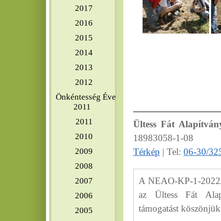
2017
2016
2015
2014
2013
2012
Önkéntesség Éve
2011
2011
Ültess Fát Alapítván
2010
18983058-1-08
2009
Térkép
| Tel:
06-30/32
2008
A NEAO-KP-1-2022/8-
2007
az Ültess Fát Alap
2006
támogatást köszönjük
2005