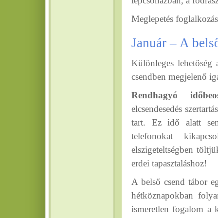
lépcsőházban, a fodrás
Meglepetés foglalkozás
Január – A bel
Különleges lehetőség a
csendben megjelenő ig
Rendhagyó időbeos
elcsendesedés szertartá
tart. Ez idő alatt s
telefonokat kikapc
elszigeteltségben tölt
erdei tapasztaláshoz!
A belső csend tábor eg
hétköznapokban folyam
ismeretlen fogalom a k