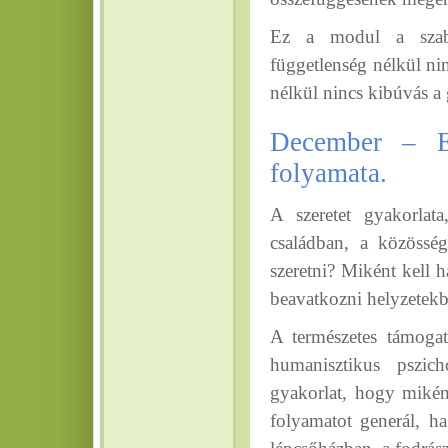
Ez a modul a szabad
függetlenség nélkül n
nélkül nincs kibúvás a
December – Em
folyamata.
A szeretet gyakorlat
családban, a közöss
szeretni? Miként kell 
beavatkozni helyzetek
A természetes támogató
humanisztikus pszic
gyakorlat, hogy miké
folyamatot generál, ha