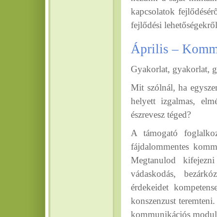
kapcsolatok fejlődésér
fejlődési lehetőségekről
Április – Komm
Gyakorlat, gyakorlat, g
Mit szólnál, ha egysz
helyett izgalmas, elm
észrevesz téged?
A támogató foglalkoz
fájdalommentes kommu
Megtanulod kifejezn
vádaskodás, bezárkó
érdekeidet kompetensen
konszenzust teremteni. 
kommunikációs modul