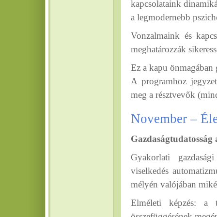
kapcsolataink dinamiká
a legmodernebb pszicho
Vonzalmaink és kapcs
meghatározzák sikeress
Ez a kapu önmagában g
A programhoz jegyzet 
meg a résztvevők (min
November – Éle
Gazdaságtudatosság 
Gyakorlati gazdaság
viselkedés automatizmu
mélyén valójában mikén
Elméleti képzés: a 
összefüggésének megér