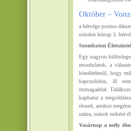
Október – Vonz
a hétvége pontos dátum
minden hónap 3. hétvég
Szombaton Életszintek
Egy nagyon különleges 
mozdulatok, a választo
kíméletlenül, hogy mi
kapcsolódsz, ill ne
önmagaddal. Találkozol
kaphatsz a megoldásra
részed, amikor megérze
utána, mások miként él
Vasárnap a mély élmén