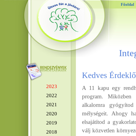
Főoldal
Inte
Kedves Érdeklő
2023
A 11 kapu egy rendhag
2022
program. Miközben a
2021
alkalomra gyógyítod
mélységeit. Ahogy h
2020
elsajátítod a gyakorla
2019
válj közvetlen környez
2018