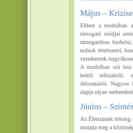
Május – Krízise
Ebben a modulban a v
támogató módjai szer
támogatóhoz fordulni,
tudnak értelmezni, kez
vezethetnek öngyilkoss
A modulban szó lesz a 
belüli erőszakról, 
áldozatairól. Nagyon
alapja olyan emberekné
Június – Szintéz
Az Életszintek tréning
mutatja meg a közösségb