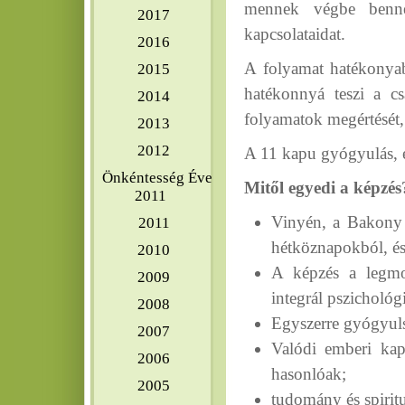
mennek végbe benne
2017
kapcsolataidat.
2016
A folyamat hatékonyab
2015
hatékonnyá teszi a cs
2014
folyamatok megértését, 
2013
2012
A 11 kapu gyógyulás, é
Önkéntesség Éve
Mitől egyedi a képzés
2011
Vinyén, a Bakony ő
2011
hétköznapokból, és 
2010
A képzés a legmod
2009
integrál pszichológ
2008
Egyszerre gyógyuls
2007
Valódi emberi kap
2006
hasonlóak;
2005
tudomány és spiritu