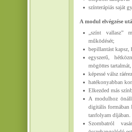
színterápiás saját 
A modul elvégzése ut
„színt vallasz” 
működését;
bepillantást kapsz
egyszerű, hétköz
mögöttes tartalmát,
képessé válsz ráére
hatékonyabban ko
Elkezded más színb
A modulhoz önálló
digitális formában
tanfolyam díjában.
Szombatról vas
összehangolódó esté