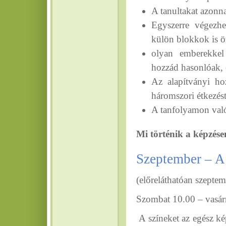
A tanultakat azonna
Egyszerre végezhe
külön blokkok is ö
olyan emberekkel 
hozzád hasonlóak, é
Az alapítványi hoz
háromszori étkezést
A tanfolyamon való
Mi történik a képzés
Szeptember – A 
(előreláthatóan szepte
Szombat 10.00 – vasár
A színeket az egész kép