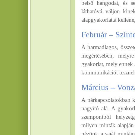
belső hangodat, és s
láthatóvá váljon kin
alapgyakorlattá kellene
Február – Színte
A harmadlagos, összet
megértésében, melyr
gyakorlat, mely ennek 
kommunikációt tesznek
Március – Vonz
A párkapcsolatokban ki
nagyító alá. A gyakor
szempontból helyzetg
milyen minták alapján 
nézünk a saját mintáin