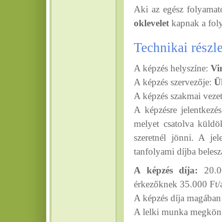
Aki az egész folyamat
oklevelet
kapnak a fol
Technikai részl
A képzés helyszíne:
Vi
A képzés szervezője:
Ü
A képzés szakmai veze
A képzésre jelentkezé
melyet csatolva küld
szeretnél jönni. A je
tanfolyami díjba belesz
A képzés díja:
20.00
érkezőknek 35.000 Ft/
A képzés díja magában fo
A lelki munka megkönny