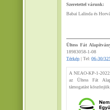
Szeretettel várunk:
Babai Lalinda és Horv
Ültess Fát Alapítván
18983058-1-08
Térkép
| Tel:
06-30/32
A NEAO-KP-1-2022/8-
az Ültess Fát Alap
támogatást köszönjük