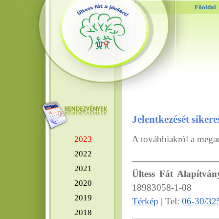
Főoldal
Jelentkezését sikere
A továbbiakról a megado
2023
2022
2021
Ültess Fát Alapítván
2020
18983058-1-08
2019
Térkép
| Tel:
06-30/32
2018